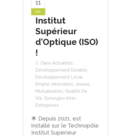
11
Avr
Institut
Supérieur
d’Optique (ISO)
!
Dans
Actualités
,
Développement Durable
,
Développement Local
,
Emploi
,
Innovation
,
Jeunes
,
Mutualisation
,
Qualité De
Vie
,
Synergies Inter-
Entreprises
🌟 Depuis 2021, est
installé sur le Technopôle
Institut Supérieur