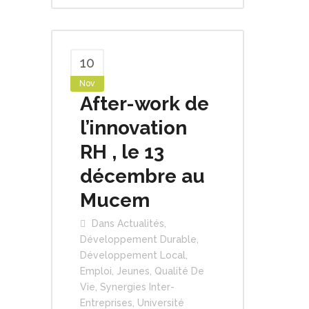
10
Nov
After-work de
l’innovation
RH , le 13
décembre au
Mucem
Dans
Actualités
,
Développement Durable
,
Développement Local
,
Emploi
,
Jeunes
,
Qualité De
Vie
,
Synergies Inter-
Entreprises
,
Université