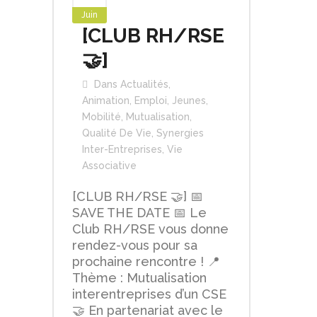
Juin
[CLUB RH/RSE
🤝]
Dans
Actualités
,
Animation
,
Emploi
,
Jeunes
,
Mobilité
,
Mutualisation
,
Qualité De Vie
,
Synergies
Inter-Entreprises
,
Vie
Associative
[CLUB RH/RSE 🤝] 📅
SAVE THE DATE 📅 Le
Club RH/RSE vous donne
rendez-vous pour sa
prochaine rencontre ! 📍
Thème : Mutualisation
interentreprises d’un CSE
🤝 En partenariat avec le