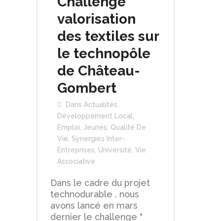
Challenge
valorisation
des textiles sur
le technopôle
de Château-
Gombert
Dans
Actualités
,
Développement Local
,
Emploi
,
Jeunes
,
Qualité De
Vie
,
Synergies Inter-
Entreprises
,
Université
,
Vie
Associative
Dans le cadre du projet
technodurable , nous
avons lancé en mars
dernier le challenge "