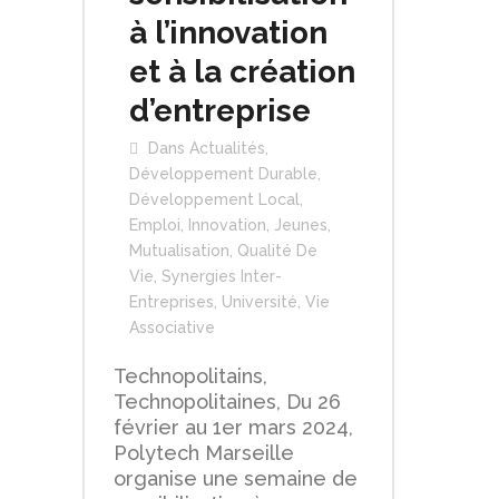
à l’innovation
et à la création
d’entreprise
Dans
Actualités
,
Développement Durable
,
Développement Local
,
Emploi
,
Innovation
,
Jeunes
,
Mutualisation
,
Qualité De
Vie
,
Synergies Inter-
Entreprises
,
Université
,
Vie
Associative
Technopolitains,
Technopolitaines, Du 26
février au 1er mars 2024,
Polytech Marseille
organise une semaine de