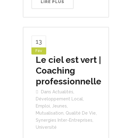
LIRE PLUS
13
Fév
Le ciel est vert |
Coaching
professionnelle
Dans
Actualités
,
Développement Local
,
Emploi
,
Jeunes
,
Mutualisation
,
Qualité De Vie
,
Synergies Inter-Entreprises
,
Université