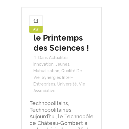
11
Avr
le Printemps
des Sciences !
Dans
Actualités
,
Innovation
,
Jeunes
,
Mutualisation
,
Qualité De
Vie
,
Synergies Inter-
Entreprises
,
Université
,
Vie
Associative
Technopolitains,
Technopolitaines,
Aujourd’hui, le Technopôle
de Château-Gombert a