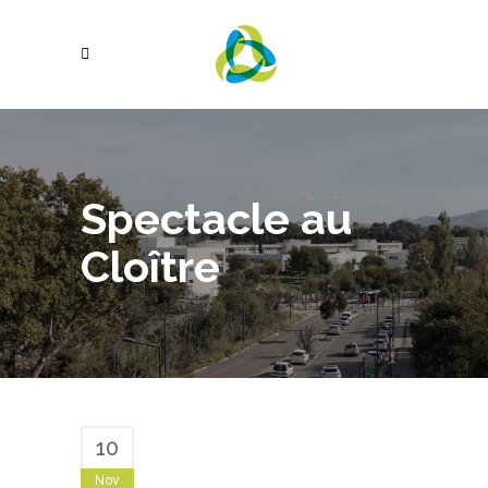
Spectacle au
Cloître
10
Nov