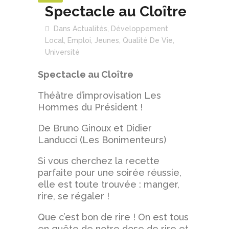
Spectacle au Cloître
Dans
Actualités
,
Développement
Local
,
Emploi
,
Jeunes
,
Qualité De Vie
,
Université
Spectacle au Cloître
Théâtre d’improvisation Les
Hommes du Président !
De Bruno Ginoux et Didier
Landucci (Les Bonimenteurs)
Si vous cherchez la recette
parfaite pour une soirée réussie,
elle est toute trouvée : manger,
rire, se régaler !
Que c’est bon de rire ! On est tous
en quête de notre dose de rire et