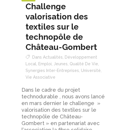
Challenge
valorisation des
textiles sur le
technopôle de
Château-Gombert
Dans
Actualités
,
Développement
Local
,
Emploi
,
Jeunes
,
Qualité De Vie
,
Synergies Inter-Entreprises
,
Université
,
Vie Associative
Dans le cadre du projet
technodurable , nous avons lancé
en mars dernier le challenge »
valorisation des textiles sur le
technopôle de Château-
Gombert » en partenariat avec
l’association la fibre solidaire .