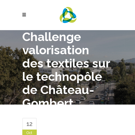
Challenge
valorisation
des textiles sur
le technopôle
de Château-
Gombert
12
Oct