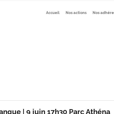
Accueil
Nos actions
Nos adhére
heherazade.D
nque | 9 juin 17h30 Parc Athéna