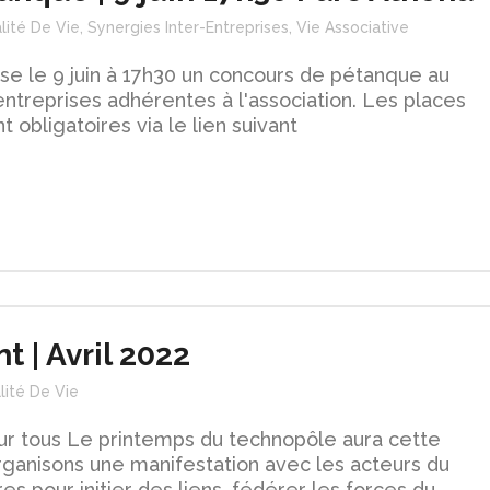
lité De Vie
,
Synergies Inter-Entreprises
,
Vie Associative
se le 9 juin à 17h30 un concours de pétanque au
entreprises adhérentes à l'association. Les places
t obligatoires via le lien suivant
t | Avril 2022
lité De Vie
our tous Le printemps du technopôle aura cette
ganisons une manifestation avec les acteurs du
res pour initier des liens, fédérer les forces du