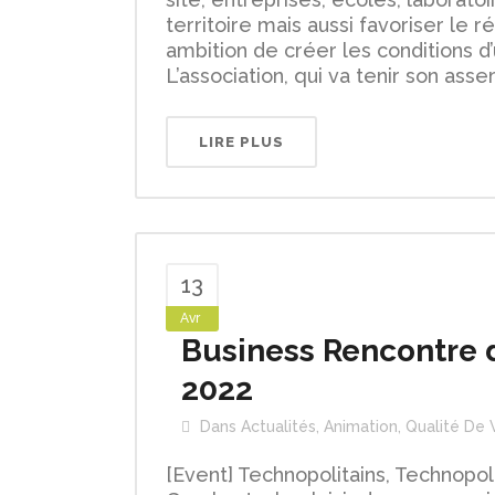
territoire mais aussi favoriser le 
ambition de créer les conditions d
L’association, qui va tenir son asse
LIRE PLUS
13
Avr
Business Rencontre d
2022
Dans
Actualités
,
Animation
,
Qualité De 
[Event] Technopolitains, Technopol