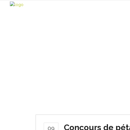
Author: S
Concours de péta
09