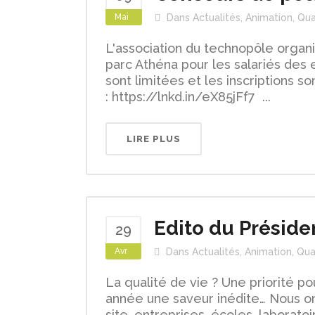
Mai
Dans
Actualités
,
Animation
,
Qua
L'association du technopôle organi
parc Athéna pour les salariés des 
sont limitées et les inscriptions son
: https://lnkd.in/eX85jFf7 ...
LIRE PLUS
Edito du Présiden
29
Avr
Dans
Actualités
,
Animation
,
Qua
La qualité de vie ? Une priorité p
année une saveur inédite… Nous or
site, entreprises, écoles, laboratoi