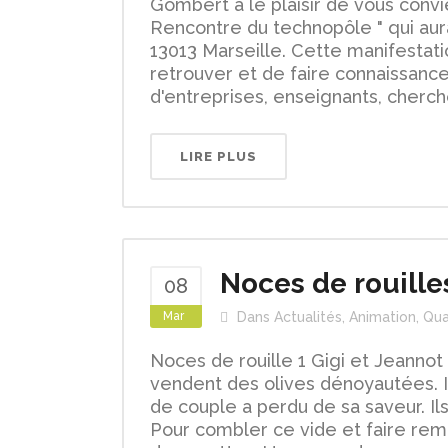
Gombert a le plaisir de vous convi
Rencontre du technopôle " qui aura 
13013 Marseille. Cette manifestati
retrouver et de faire connaissance 
d'entreprises, enseignants, cherche
LIRE PLUS
Noces de rouille
08
Mar
Dans
Actualités
,
Animation
,
Qua
Noces de rouille 1 Gigi et Jeannot
vendent des olives dénoyautées. Il
de couple a perdu de sa saveur. Ils
Pour combler ce vide et faire remo