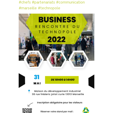
#chefs
#partenariats
#communication
#marseille
#technopole