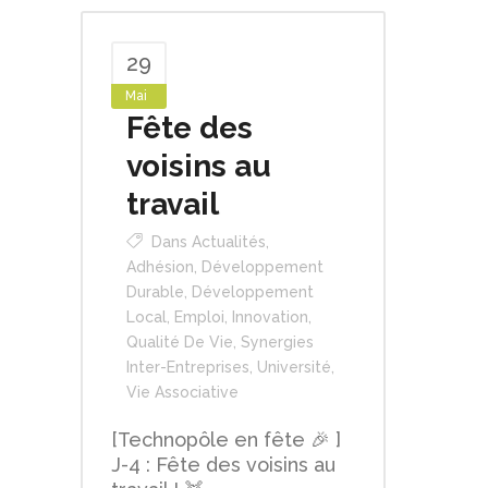
29
Mai
Fête des
voisins au
travail
Dans
Actualités
,
Adhésion
,
Développement
Durable
,
Développement
Local
,
Emploi
,
Innovation
,
Qualité De Vie
,
Synergies
Inter-Entreprises
,
Université
,
Vie Associative
[Technopôle en fête 🎉 ]
J-4 : Fête des voisins au