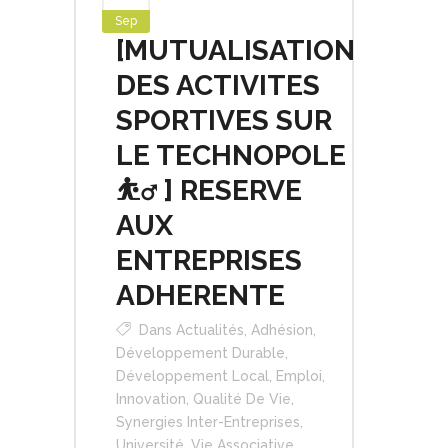
Sep
[MUTUALISATION
DES ACTIVITES
SPORTIVES SUR
LE TECHNOPOLE
⛹‍♂️ ] RESERVE
AUX
ENTREPRISES
ADHERENTE
Dans
Actualités
,
Adhésion
,
Développement Durable
,
Développement Local
,
Emploi
,
Innovation
,
Qualité De Vie
,
Synergies Inter-Entreprises
,
Université
,
Vie Associative