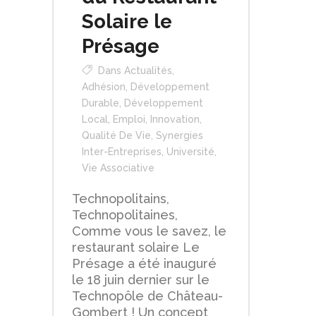
Solaire le
Présage
Dans
Actualités
,
Adhésion
,
Développement
Durable
,
Développement
Local
,
Emploi
,
Innovation
,
Qualité De Vie
,
Synergies
Inter-Entreprises
,
Université
,
Vie Associative
Technopolitains,
Technopolitaines,
Comme vous le savez, le
restaurant solaire Le
Présage a été inauguré
le 18 juin dernier sur le
Technopôle de Château-
Gombert ! Un concept