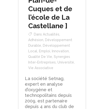
Plan-de-
Cuques et de
l’école de La
Castellane ]
Dans
Actualités
,
Adhésion
,
Développement
Durable
,
Développement
Local
,
Emploi
,
Innovation
,
Qualité De Vie
,
Synergies
Inter-Entreprises
,
Université
,
Vie Associative
La société Setnag,
expert en analyse
d’oxygène et
technopolitains depuis
2009, est partenaire
depuis 4 ans du club de