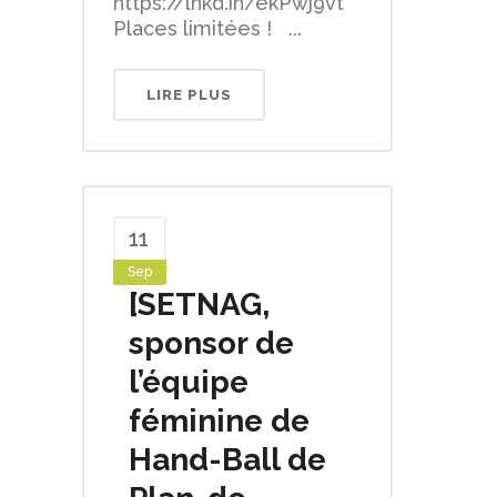
https://lnkd.in/ekPwj9vt
Places limitées ! ...
LIRE PLUS
11
Sep
[SETNAG,
sponsor de
l’équipe
féminine de
Hand-Ball de