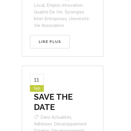
Local
,
Emploi
,
Innovation
,
Qualité De Vie
,
Synergies
Inter-Entreprises
,
Université
,
Vie Associative
LIRE PLUS
11
Sep
SAVE THE
DATE
Dans
Actualités
,
Adhésion
,
Développement
Durable
,
Développement