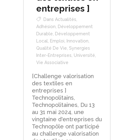
entreprises ]
Dans
Actualités
,
Adhésion
,
Développement
Durable
,
Développement
Local
,
Emploi
,
Innovation
,
Qualité De Vie
,
Synergies
Inter-Entreprises
,
Université
,
Vie Associative
[Challenge valorisation
des textiles en
entreprises ]
Technopolitains,
Technopolitaines, Du 13
au 31 mai 2024, une
vingtaine d'entreprises du
Technopôle ont participé
au challenge valorisation