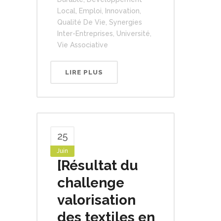
Local
,
Emploi
,
Innovation
,
Qualité De Vie
,
Synergies
Inter-Entreprises
,
Université
,
Vie Associative
LIRE PLUS
25
Juin
[Résultat du
challenge
valorisation
des textiles en