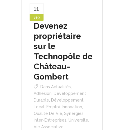
11
Sep
Devenez
propriétaire
sur le
Technopôle de
Château-
Gombert
Dans
Actualités
,
Adhésion
,
Développement
Durable
,
Développement
Local
,
Emploi
,
Innovation
,
Qualité De Vie
,
Synergies
Inter-Entreprises
,
Université
,
Vie Associative