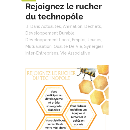
Rejoignez le rucher
du technopôle
Dans
Actualités
,
Animation
,
Déchets
,
Développement Durable
,
Développement Local
,
Emploi
,
Jeunes
,
Mutualisation
,
Qualité De Vie
,
Synergies
Inter-Entreprises
,
Vie Associative