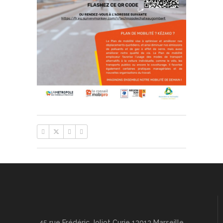
45 rue Frédéric Joliot Curie 13013 Marseille