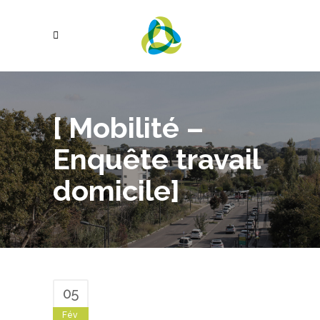
[ Mobilité –
Enquête travail
domicile]
05
Fév