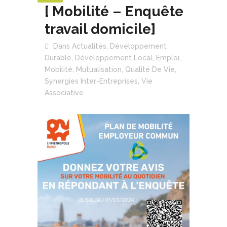
[ Mobilité – Enquête
travail domicile]
Dans
Actualités
,
Développement
Durable
,
Développement Local
,
Emploi
,
Mobilité
,
Mutualisation
,
Qualité De Vie
,
Synergies Inter-Entreprises
,
Vie
Associative