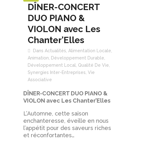
DÎNER-CONCERT
DUO PIANO &
VIOLON avec Les
Chanter’Elles
Dans
Actualités
,
Alimentation Locale
,
Animation
,
Développement Durable
,
Développement Local
,
Qualité De Vie
,
Synergies Inter-Entreprises
,
Vie
Associative
DÎNER-CONCERT DUO PIANO &
VIOLON avec Les Chanter’Elles
L’Automne, cette saison
enchanteresse, éveille en nous
l’appétit pour des saveurs riches
et réconfortantes…