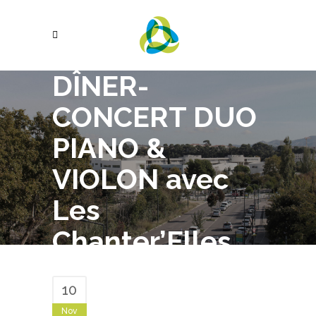
DÎNER-
CONCERT DUO
PIANO &
VIOLON avec
Les
Chanter’Elles
10
Nov