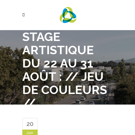
STAGE
ARTISTIQUE
DU 22 AU 31
AOÛT : // JEU
DE COULEURS
//
20
Juin